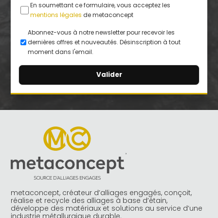
En soumettant ce formulaire, vous acceptez les
mentions légales
de metaconcept
Abonnez-vous à notre newsletter pour recevoir les
dernières offres et nouveautés. Désinscription à tout
moment dans l'email.
A
l
t
e
r
n
a
t
i
v
e
metaconcept, créateur d’alliages engagés, conçoit,
:
réalise et recycle des alliages à base d’étain,
développe des matériaux et solutions au service d’une
industrie métallurgique durable.