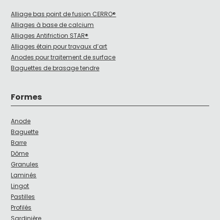
Alliage bas point de fusion CERRO®
Alliages à base de calcium
Alliages Antifriction STAR®
Alliages étain pour travaux d’art
Anodes pour traitement de surface
Baguettes de brasage tendre
Formes
Anode
Baguette
Barre
Dôme
Granules
Laminés
Lingot
Pastilles
Profilés
Sardinière