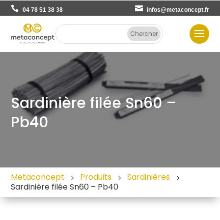
04 78 51 38 38
infos@metaconcept.fr
Sardinière filée Sn60 –
Pb40
Metaconcept
Produits
Sardinières
Sardinière filée Sn60 – Pb40