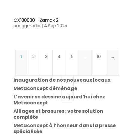
CX100000 – Zamak 2
par
ggmedia
|
4 Sep 2025
1
2
3
4
5
…
10
…
Inauguration de nos nouveaux locaux
>
Metaconcept déménage
L’avenir se dessine aujourd’hui chez
Metaconcept
Alliages et brasures : votre solution
complète
Metaconcept à l’honneur dans la presse
spécialisée